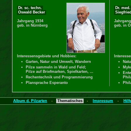
Dr. sc. techn.
Dr. med
Oswald Becker
Siegfrie
Jahrgang 1934
Jahrgang
geb. in Nürnberg
geb. in 
Interessensgebiete und Hobbies:
Interess
Garten, Natur und Umwelt, Wandern
Natu
Pilze sammeln in Wald und Feld;
Myk
Pilze auf Briefmarken, Spielkarten, ...
Ent
Rechentechnik und Programmierung
Phil
Plansprache Esperanto
Phil
Ausbildung, beruflicher Werdegang, Arbeitsbereiche
Album d. Pilzarten
Thematisches
Impressum
Hilf
·
·
·
Dr. sc. techn. Oswald Becker
Dr. med.
Ausbildung und beruflicher Werdegang:
Ausbildu
1953: Abitur in Nürnberg
1959
( Wirtschaftsoberrealschule )
( Ge
1955–1960: Maschinenbaustudium
1960
an der TH Magdeburg
an d