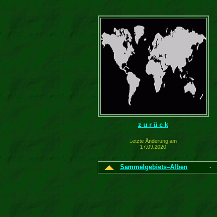
z u r ü c k
Letzte Änderung am
17.09.2020
Sammelgebiets–Alben
·