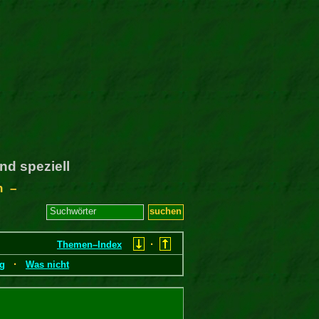
nd speziell
n –
·
Themen–Index
·
ng
Was nicht