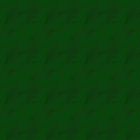
Russula au
Gold-Täubl
Stropharia aer
Grünspan-Träus