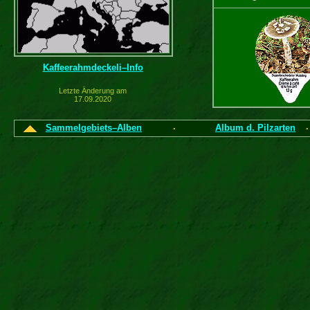
Kaffeerahmdeckeli–Info
Letzte Änderung am
17.09.2020
Amanita vagi
Grauer Streif
Sammelgebiets–Alben
Album d. Pilzarten
·
Craterellus tuba
Trompeten-Pfiff