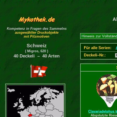
A
Kompetenz in Fragen des Sammelns
ausgewählter Druckobjekte
mit Pilzmotiven
Schweiz
Für alle Serien:
( Migros, 620 )
Deckeli–Nr.:
40 Deckeli – 40 Arten
Clavariadelphus 
Abgstutzte Ries