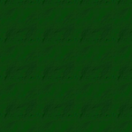
Lactarius dete
Fichten-Reiz
Cortinarius arm
Geschmückter Gü