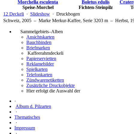
Morchella esculenta
Boletus edulis
Crater
Speise-Morchel
Fichten-Steinpilz
T
12 Deckeli
·
Slideshow
· Druckbogen
Schweiz, 2005 – Marke Merkur-Kaffee, Serie 3203 m – Herbst, 1
Sammelgebiets–Alben
Ansichtskarten
Bauchbinden
Briefmarken
Kaffeerahmdeckeli
Papierservietten
Reklamebilder
Spielkarten
Telefonkarten
Zündwarenetiketten
Zusätzliche Druckobjekte
Hier erfolgt die Auswahl der
·
Album d. Pilzarten
·
Thematisches
·
Impressum
·