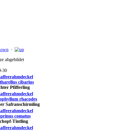
·
lze
abgebildet
9-30
harellus cibarius
hter Pfifferling
ophyllum rhacodes
er Safranschirmling
prinus comatus
chopf-Tintling