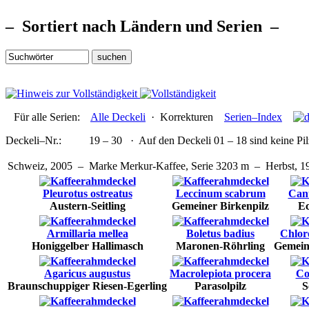
– Sortiert nach Ländern und Serien –
Für alle Serien:
Alle Deckeli
·
Korrekturen
Serien–Index
Deckeli–Nr.:
19 – 30
·
Auf den Deckeli
01 – 18
sind
keine Pi
Schweiz, 2005 – Marke Merkur-Kaffee, Serie 3203 m – Herbst, 1
Pleurotus ostreatus
Leccinum scabrum
Cant
Austern-Seitling
Gemeiner Birkenpilz
Ec
Armillaria mellea
Boletus badius
Chlor
Honiggelber Hallimasch
Maronen-Röhrling
Gemein
Agaricus augustus
Macrolepiota procera
Co
Braunschuppiger Riesen-Egerling
Parasolpilz
S