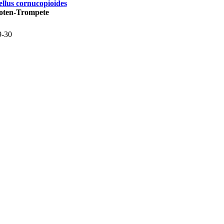
ellus cornucopioides
oten-Trompete
9-30