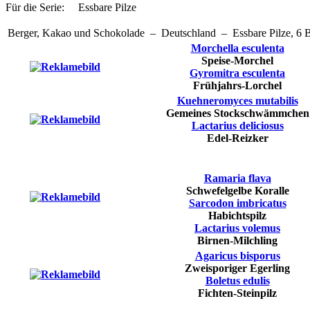
Für die Serie:
Essbare Pilze
Berger, Kakao und Schokolade – Deutschland – Essbare Pilze, 6 B
Morchella esculenta
Speise-Morchel
Gyromitra esculenta
Frühjahrs-Lorchel
Kuehneromyces mutabilis
Gemeines Stockschwämmchen
Lactarius deliciosus
Edel-Reizker
Ramaria flava
Schwefelgelbe Koralle
Sarcodon imbricatus
Habichtspilz
Lactarius volemus
Birnen-Milchling
Agaricus bisporus
Zweisporiger Egerling
Boletus edulis
Fichten-Steinpilz