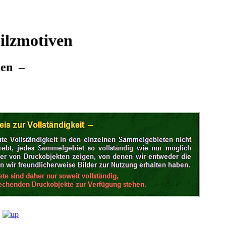
ilzmotiven
men –
·