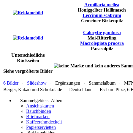
Armillaria mellea
Honiggelber Hallimasch
Leccinum scabrum
Gemeiner Birkenpilz
Calocybe gambosa
Mai-Ritterling
Macrolepiota procera
Parasolpilz
Unterschiedliche
Rückseiten
Siehe vergrößerte Bilder
6 Bilder
·
Slideshow
· Ergänzungen · Sammelalbum · MFN 
Berger, Kakao und Schokolade – Deutschland – Essbare Pilze, 6 B
Sammelgebiets–Alben
Ansichtskarten
Bauchbinden
Briefmarken
Kaffeerahmdeckeli
Papierservietten
Reklamebilder