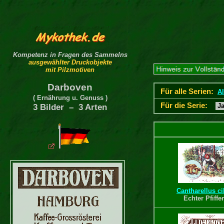
Kompetenz in Fragen des Sammelns
ausgewählter Druckobjekte
mit Pilzmotiven
Darboven
Für alle Serien:
Al
( Ernährung u. Genuss )
Für die Serie:
Ja
3 Bilder – 3 Arten
Cantharellus ci
Echter Pfiffe