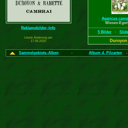
Agaricus camp
Wiesen-Eger
Reklamebilder–Info
5 Bilder
·
Slid
Letzte Änderung am
Duroyon 
17.09.2020
Sammelgebiets–Alben
Album d. Pilzarten
·