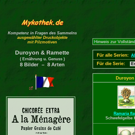
Kompetenz in Fragen des Sammelns
ausgewählter Druckobjekte
mit Pilzmotiven
Duroyon & Ramette
Für alle Serien:
Al
( Ernährung u. Genuss )
Für die Serie:
Es
8 Bilder – 8 Arten
Duroyon 
Ramaria fl
Schwefelgelbe 