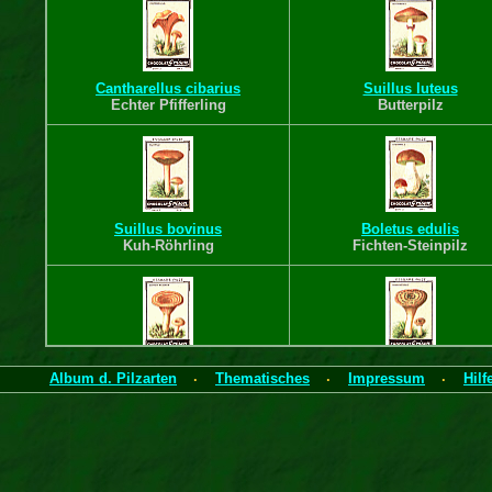
Cantharellus cibarius
Suillus luteus
Echter Pfifferling
Butterpilz
Suillus bovinus
Boletus edulis
Kuh-Röhrling
Fichten-Steinpilz
Lactarius deliciosus
Sarcodon imbricatus
Album d. Pilzarten
Thematisches
Impressum
Hilf
·
·
·
Edel-Reizker
Habichtspilz