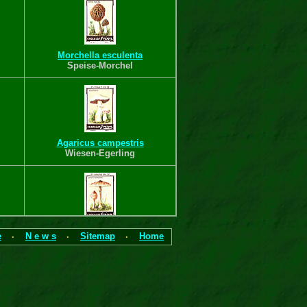
Morchella esculenta
Speise-Morchel
Agaricus campestris
Wiesen-Egerling
Macrolepiota procera
e
N e w s
Sitemap
Home
·
·
·
Parasolpilz