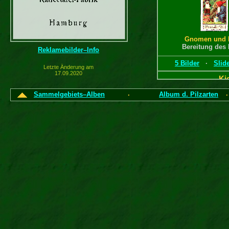
Gnomen und P
Bereitung des
Reklamebilder–Info
5 Bilder
·
Slid
Letzte Änderung am
17.09.2020
Ki
Sammelgebiets–Alben
Album d. Pilzarten
·