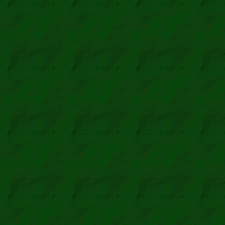
12 Bilder
·
Sli
Reu