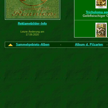
Tricholoma eq
Gelbfleischiger 
Reklamebilder–Info
Letzte Änderung am
17.09.2020
Tricholoma port
Sammelgebiets–Alben
Album d. Pilzarten
·
Schwarzfaseriger R
Laccaria s
Farbtrichter
( leere Rückse