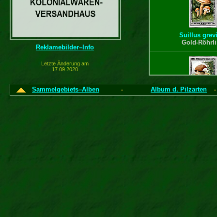
Suillus grevi
Gold-Röhrl
Reklamebilder–Info
Letzte Änderung am
17.09.2020
Sammelgebiets–Alben
Album d. Pilzarten
·
Boletus edu
Fichten-Stein
Macrolepiota p
Parasolpil
Unterschiedl
Rückseite