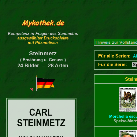
Kompetenz in Fragen des Sammelns
ausgewählter Druckobjekte
mit Pilzmotiven
Steinmetz
Für alle Serien:
Al
( Ernährung u. Genuss )
Für die Serie:
Sp
24 Bilder – 28 Arten
Stein
Morchella esc
Speise-Morc