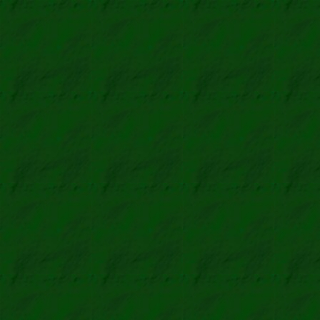
Siehe vergrößert
12 Bilder
·
Sli
Stein