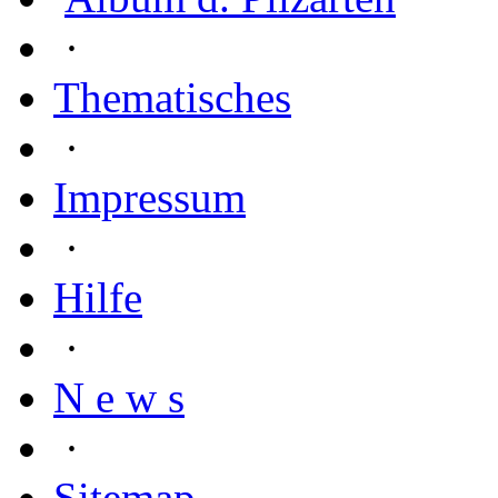
·
Thematisches
·
Impressum
·
Hilfe
·
N e w s
·
Sitemap