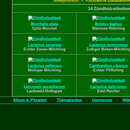
Sowjetunion – Pilotfabrik Balabanov
14 Zündholzetikette
Morchella elata
Boletus badius
Spitz-Morchel
Maronen-Röhrling
Lactarius zonarius
Lactarius torminosus
Echter Zonen-Milchling
Zottiger Birken-Milchlin
Lactarius vellereus
Cantharellus cibarius
Wolliger Milchling
Echter Pfifferling
Leccinum aurantiacum
Lactarius deliciosus
Laubwald-Rotkappe
Edel-Reizker
Album d. Pilzarten
Thematisches
Impressum
Hilf
·
·
·
Boletus edulis
Boletus edulis
Fichten-Steinpilz
Fichten-Steinpilz
14 Etiketten
·
Slideshow
· Dru
Sowjetunion – Pilotfabrik Balabanov