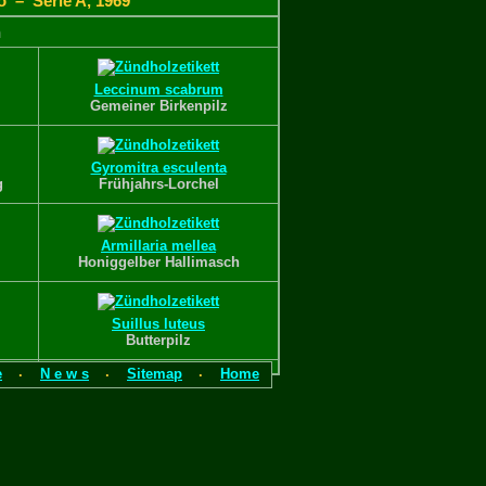
o – Serie A, 1969
n
Leccinum scabrum
Gemeiner Birkenpilz
Gyromitra esculenta
g
Frühjahrs-Lorchel
Armillaria mellea
Honiggelber Hallimasch
Suillus luteus
Butterpilz
e
N e w s
Sitemap
Home
·
·
·
ckbogen
o – Serie A, 1969