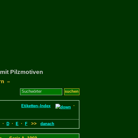
mit Pilzmotiven
rn –
·
Etiketten–Index
·
·
·
>>
D
E
F
danach