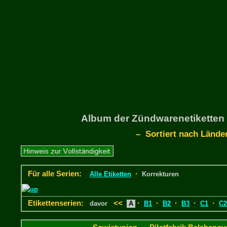
Album der Zündwarenetiketten 
– Sortiert nach Lände
Für alle Serien:
·
Alle Etiketten
Korrekturen
Etikettenserien:
<<
·
·
·
·
·
davor
A
B1
B2
B3
C1
C2