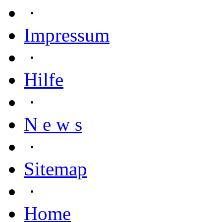
·
Impressum
·
Hilfe
·
N e w s
·
Sitemap
·
Home