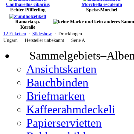
Cantharellus cibarius
Morchella esculenta
Echter Pfifferling
Speise-Morchel
Ramaria sp.
Koralle
12 Etiketten
·
Slideshow
· Druckbogen
Ungarn – Hersteller unbekannt – Serie A
Sammelgebiets–Albe
Ansichtskarten
Bauchbinden
Briefmarken
Kaffeerahmdeckeli
Papierservietten