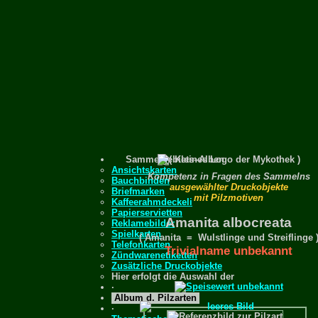
Sammelgebiets–Alben
Ansichtskarten
Kompetenz in Fragen des Sammelns
Bauchbinden
ausgewählter Druckobjekte
Briefmarken
mit Pilzmotiven
Kaffeerahmdeckeli
Papierservietten
Amanita albocreata
Reklamebilder
Spielkarten
( Amanita = Wulstlinge und Streiflinge 
Telefonkarten
Trivialname unbekannt
Zündwarenetiketten
Zusätzliche Druckobjekte
Hier erfolgt die Auswahl der
·
Album d. Pilzarten
·