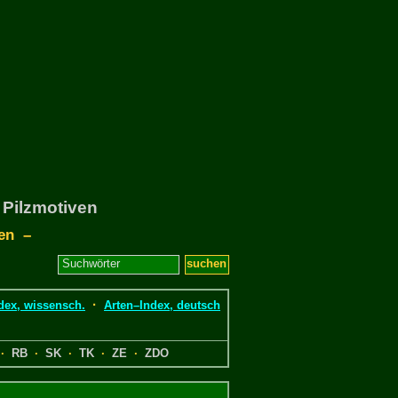
 Pilzmotiven
ten –
·
dex, wissensch.
Arten–Index, deutsch
·
RB
·
SK
·
TK
·
ZE
·
ZDO