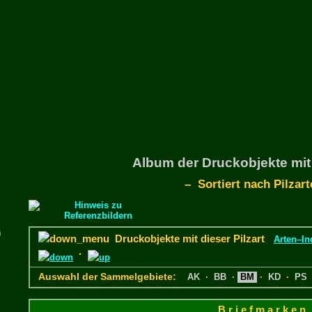
Album der Druckobjekte mit
– Sortiert nach Pilzar
)
Druckobjekte mit dieser Pilzart
Arten–In
·
Auswahl der Sammelgebiete:
AK
·
BB
·
BM
·
KD
·
PS
B r i e f m a r k e n