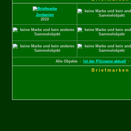
Jordanien
2010
Alle Objekte ·
Ist der Pilzname aktuell
B r i e f m a r k e n