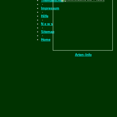
Thematisches
·
Impressum
·
Hilfe
·
N e w s
·
Sitemap
·
Home
Arten–Info