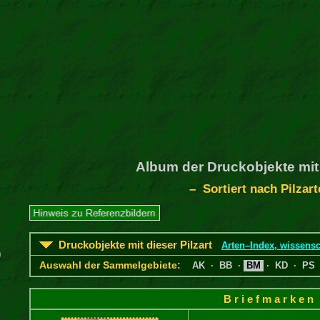
Album der Druckobjekte mit
– Sortiert nach Pilzar
Druckobjekte mit dieser Pilzart
Arten–Index, wissensc
)
Auswahl der Sammelgebiete:
AK
·
BB
·
BM
·
KD
·
PS
B r i e f m a r k e n