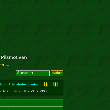
 Pilzmotiven
ten –
·
·
h.
Arten–Index, deutsch
·
RB
·
SK
·
TK
·
ZE
·
ZDO