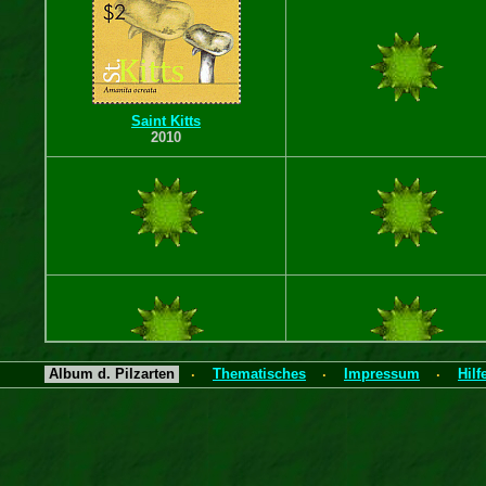
Saint Kitts
2010
Album d. Pilzarten
Thematisches
Impressum
Hilf
·
·
·
Alle Objekte ·
Ist der Pilzname aktuell
B r i e f m a r k e n