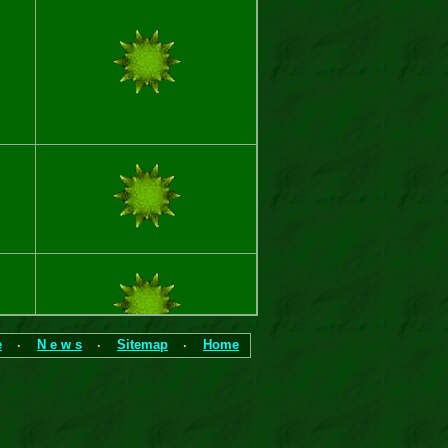
e
N e w s
Sitemap
Home
·
·
·
·
Briefmarken–Info