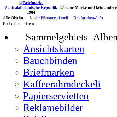
Zentralafrikanische Republik
1984
Alle Objekte ·
Ist der Pilzname aktuell
·
Briefmarken–Info
B r i e f m a r k e n
Sammelgebiets–Albe
Ansichtskarten
Bauchbinden
Briefmarken
Kaffeerahmdeckeli
Papierservietten
Reklamebilder