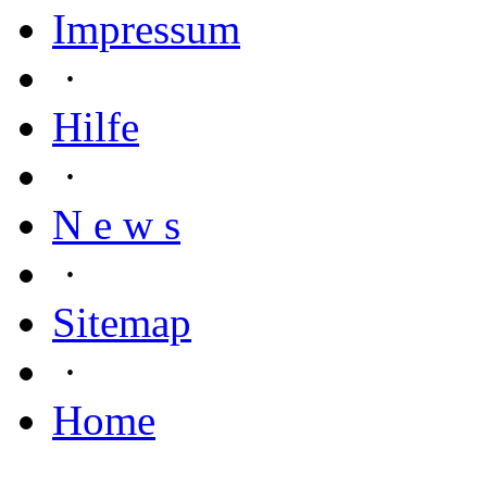
Impressum
·
Hilfe
·
N e w s
·
Sitemap
·
Home