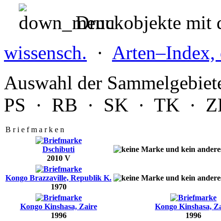
Druckobjekte mit d
wissensch.
·
Arten–Index, 
Auswahl der Sammelgebiet
PS
·
RB
·
SK
·
TK
·
Z
B r i e f m a r k e n
Dschibuti
2010 V
Kongo Brazzaville, Republik K.
1970
Kongo Kinshasa, Zaire
Kongo Kinshasa, Za
1996
1996